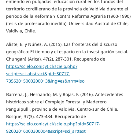
entiendo en pulgadas: educación rural en los fundos del
territorio cordillerano de la provincia de Valdivia durante el
período de la Reforma Y Contra Reforma Agraria (1960-1990)
(tesis de profesorado inédita). Universidad Austral de Chile,
Valdivia, Chile.
Aliste, E. y Núñez, A. (2015). Las fronteras del discurso
geográfico: El tiempo y el espacio en la investigación social.
Chungará (Arica), 47(2), 287-301. Recuperado de
https://scielo.conicyt.cl/scielo.php?
script=sci_abstract&pid=S0717-
73562015000200013&lng=es&nrm=iso
Barrena, J., Hernando, M. y Rojas, F. (2016). Antecedentes
históricos sobre el Complejo Forestal y Maderero
Panguipulli, provincia de Valdivia, Centro-sur de Chile.
Bosque, 37(3), 473-484. Recuperado de
https://scielo.conicyt.cl/scielo.php?pid=S0717-
92002016000300004&script=sci_arttext