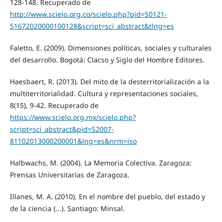
128-148. Recuperado de
http://www.scielo.org.co/scielo.php?pid=S0121-
51672020000100128&script=sci_abstract&tlng=es
Faletto, E. (2009). Dimensiones políticas, sociales y culturales
del desarrollo. Bogotá: Clacso y Siglo del Hombre Editores.
Haesbaert, R. (2013). Del mito de la desterritorialización a la
multiterritorialidad. Cultura y representaciones sociales,
8(15), 9-42. Recuperado de
https://www.scielo.org.mx/scielo.php?
script=sci_abstract&pid=S2007-
81102013000200001&lng=es&nrm=iso
Halbwachs, M. (2004). La Memoria Colectiva. Zaragoza:
Prensas Universitarias de Zaragoza.
Illanes, M. A. (2010). En el nombre del pueblo, del estado y
de la ciencia (...). Santiago: Minsal.