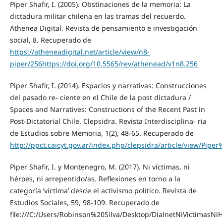
Piper Shafir, I. (2005). Obstinaciones de la memoria: La
dictadura militar chilena en las tramas del recuerdo.
Athenea Digital. Revista de pensamiento e investigación
social, 8. Recuperado de
https://atheneadigital.net/article/view/n8-
piper/256https://doi.org/10.5565/rev/athenead/v1n8.256
Piper Shafir, I. (2014). Espacios y narrativas: Construcciones
del pasado re- ciente en el Chile de la post dictadura /
Spaces and Narratives: Constructions of the Recent Past in
Post-Dictatorial Chile. Clepsidra. Revista Interdisciplina- ria
de Estudios sobre Memoria, 1(2), 48-65. Recuperado de
http://ppct.caicyt.gov.ar/index.php/clepsidra/article/view/Piper
Piper Shafir, I. y Montenegro, M. (2017). Ni víctimas, ni
héroes, ni arrepentido/as. Reflexiones en torno a la
categoría ‘víctima’ desde el activismo político. Revista de
Estudios Sociales, 59, 98-109. Recuperado de
file:///C:/Users/Robinson%20Silva/Desktop/DialnetNiVictimasN