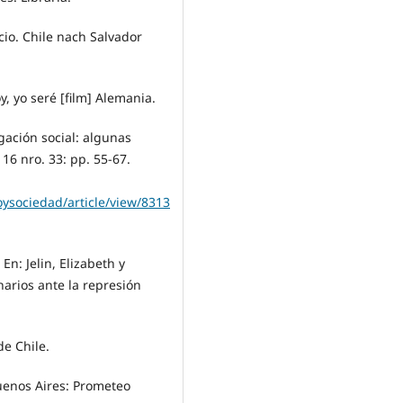
io. Chile nach Salvador
, yo seré [film] Alemania.
igación social: algunas
16 nro. 33: pp. 55-67.
oysociedad/article/view/8313
En: Jelin, Elizabeth y
narios ante la represión
de Chile.
Buenos Aires: Prometeo