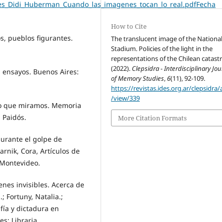
es_Didi_Huberman_Cuando_las_imagenes_tocan_lo_real.pdfFecha
How to Cite
, pueblos figurantes.
The translucent image of the Nationa
Stadium. Policies of the light in the
representations of the Chilean catast
(2022).
Clepsidra - Interdisciplinary Jou
os ensayos. Buenos Aires:
of Memory Studies
,
6
(11), 92-109.
https://revistas.ides.org.ar/clepsidra/a
/view/339
sado que miramos. Memoria
 Paidós.
More Citation Formats
durante el golpe de
rnik, Cora, Artículos de
 Montevideo.
enes invisibles. Acerca de
; Fortuny, Natalia.;
afía y dictadura en
s: Libraria.