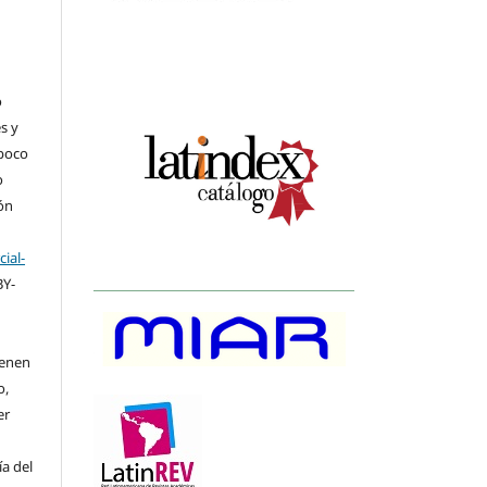
o
s y
mpoco
o
ión
ial-
BY-
ienen
o,
er
ía del