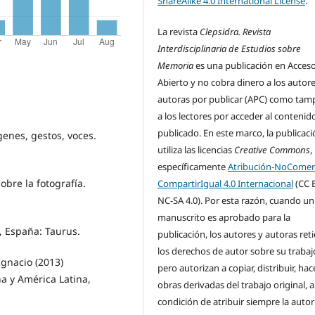
ShareAlike 4.0 International License
.
La revista
Clepsidra. Revista
Interdisciplinaria de Estudios sobre
Memoria
es una publicación en Acces
Abierto y no cobra dinero a los autore
autoras por publicar (APC) como ta
a los lectores por acceder al contenid
publicado. En este marco, la publicac
genes, gestos, voces.
utiliza las licencias
Creative Commons
,
específicamente
Atribución-NoComerc
obre la fotografía.
CompartirIgual 4.0 Internacional
(CC 
NC-SA 4.0). Por esta razón, cuando un
manuscrito es aprobado para la
, España: Taurus.
publicación, los autores y autoras ret
los derechos de autor sobre su trabaj
 Ignacio (2013)
pero autorizan a copiar, distribuir, hac
a y América Latina,
obras derivadas del trabajo original, a
condición de atribuir siempre la autor