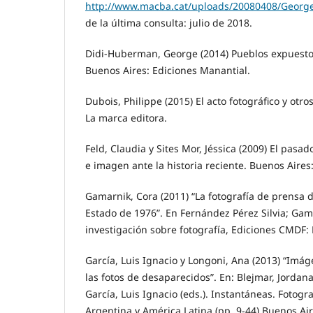
http://www.macba.cat/uploads/20080408/Georg
de la última consulta: julio de 2018.
Didi-Huberman, George (2014) Pueblos expuestos
Buenos Aires: Ediciones Manantial.
Dubois, Philippe (2015) El acto fotográfico y otr
La marca editora.
Feld, Claudia y Sites Mor, Jéssica (2009) El pa
e imagen ante la historia reciente. Buenos Aires:
Gamarnik, Cora (2011) “La fotografía de prensa 
Estado de 1976”. En Fernández Pérez Silvia; Gama
investigación sobre fotografía, Ediciones CMDF:
García, Luis Ignacio y Longoni, Ana (2013) “Imág
las fotos de desaparecidos”. En: Blejmar, Jordana.
García, Luis Ignacio (eds.). Instantáneas. Fotogr
Argentina y América Latina (pp. 9-44) Buenos Aire