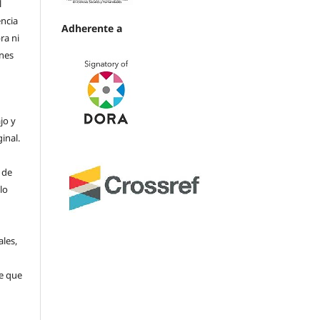
l
encia
Adherente a
ra ni
ines
jo y
ginal.
 de
lo
ales,
re que