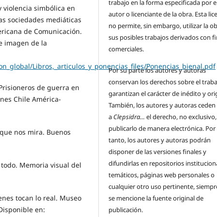
trabajo en la forma especificada por e
y violencia simbólica en
autor o licenciante de la obra. Esta lic
las sociedades mediáticas
no permite, sin embargo, utilizar la ob
mericana de Comunicación.
sus posibles trabajos derivados con f
 e imagen de la
comerciales.
_global/Libros,_articulos_y_ponencias_files/Ponencias_bienal.pdf
Por su parte los autores y autoras
conservan los derechos sobre el traba
 Prisioneros de guerra en
garantizan el carácter de inédito y ori
ones Chile América-
También, los autores y autoras ceden
a
Clepsidra…
el derecho, no exclusivo,
publicarlo de manera electrónica. Por 
 que nos mira. Buenos
tanto, los autores y autoras podrán
disponer de las versiones finales y
difundirlas en repositorios institucion
todo. Memoria visual del
temáticos, páginas web personales o
cualquier otro uso pertinente, siemp
nes tocan lo real. Museo
se mencione la fuente original de
isponible en:
publicación.