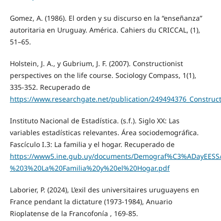
Gomez, A. (1986). El orden y su discurso en la “enseñanza”
autoritaria en Uruguay. América. Cahiers du CRICCAL, (1),
51–65.
Holstein, J. A., y Gubrium, J. F. (2007). Constructionist
perspectives on the life course. Sociology Compass, 1(1),
335-352. Recuperado de
https://www.researchgate.net/publication/249494376_Construct
Instituto Nacional de Estadística. (s.f.). Siglo XX: Las
variables estadísticas relevantes. Área sociodemográfica.
Fascículo I.3: La familia y el hogar. Recuperado de
https://www5.ine.gub.uy/documents/Demograf%C3%ADayEESS
%203%20La%20Familia%20y%20el%20Hogar.pdf
Laborier, P. (2024), L’exil des universitaires uruguayens en
France pendant la dictature (1973-1984), Anuario
Rioplatense de la Francofonía , 169-85.