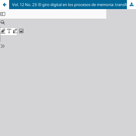
Vol. 12 No. 23: El giro digital en los procesos de memoria: transformaciones en la producción del recuerdo y del olvido