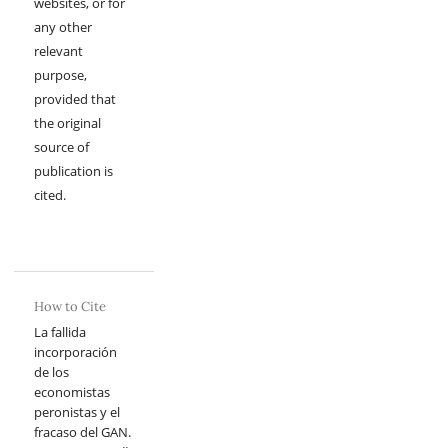
websites, or for
any other
relevant
purpose,
provided that
the original
source of
publication is
cited.
How to Cite
La fallida
incorporación
de los
economistas
peronistas y el
fracaso del GAN.