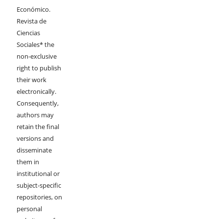
Económico.
Revista de
Ciencias
Sociales* the
non-exclusive
right to publish
their work
electronically.
Consequently,
authors may
retain the final
versions and
disseminate
them in
institutional or
subject-specific
repositories, on
personal