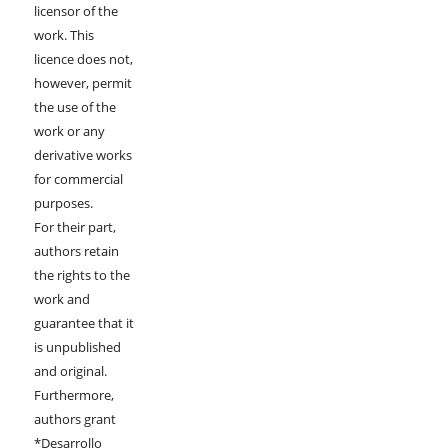
licensor of the
work. This
licence does not,
however, permit
the use of the
work or any
derivative works
for commercial
purposes.
For their part,
authors retain
the rights to the
work and
guarantee that it
is unpublished
and original.
Furthermore,
authors grant
*Desarrollo