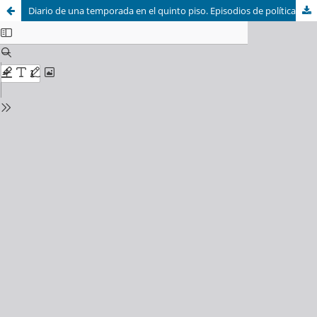
Diario de una temporada en el quinto piso. Episodios de política económica en los años de Alfonsín