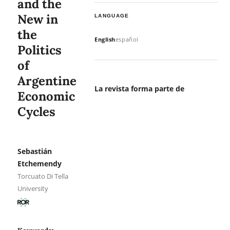
and the
New in
LANGUAGE
the
English
español
Politics
of
Argentine
La revista forma parte de
Economic
Cycles
Sebastián
Etchemendy
Torcuato Di Tella
University