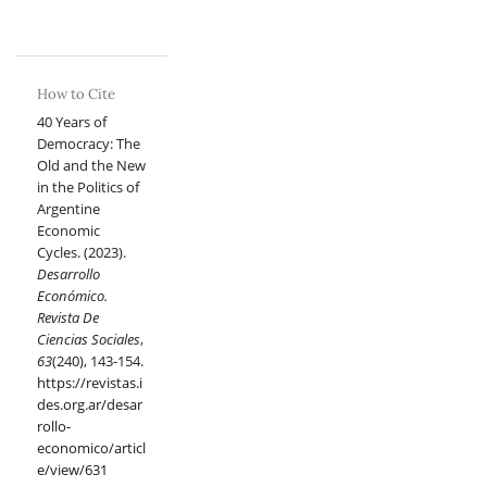
How to Cite
40 Years of
Democracy: The
Old and the New
in the Politics of
Argentine
Economic
Cycles. (2023).
Desarrollo
Económico.
Revista De
Ciencias Sociales
,
63
(240), 143-154.
https://revistas.i
des.org.ar/desar
rollo-
economico/articl
e/view/631