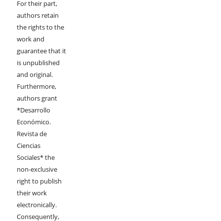
For their part,
authors retain
the rights to the
work and
guarantee that it
is unpublished
and original.
Furthermore,
authors grant
*Desarrollo
Económico.
Revista de
Ciencias
Sociales* the
non-exclusive
right to publish
their work
electronically.
Consequently,