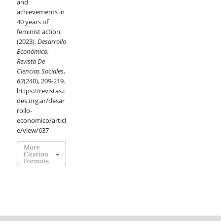
and
achievements in
40 years of
feminist action.
(2023).
Desarrollo
Económico.
Revista De
Ciencias Sociales
,
63
(240), 209-219.
https://revistas.i
des.org.ar/desar
rollo-
economico/articl
e/view/637
More
Citation
Formats