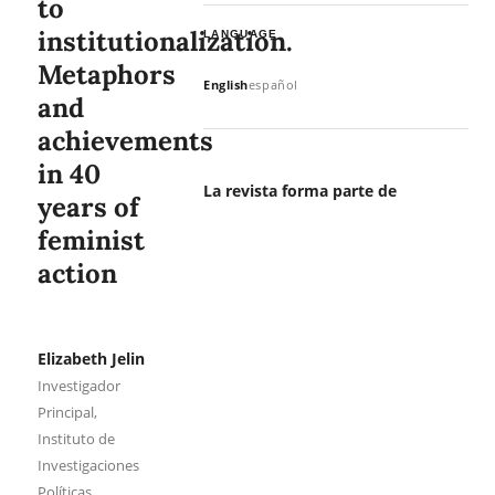
to
institutionalization.
LANGUAGE
Metaphors
English
español
and
achievements
in 40
La revista forma parte de
years of
feminist
action
Elizabeth Jelin
Investigador
Principal,
Instituto de
Investigaciones
Políticas,