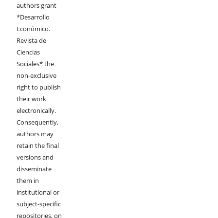
authors grant
*Desarrollo
Económico.
Revista de
Ciencias
Sociales* the
non-exclusive
right to publish
their work
electronically.
Consequently,
authors may
retain the final
versions and
disseminate
them in
institutional or
subject-specific
repositories, on