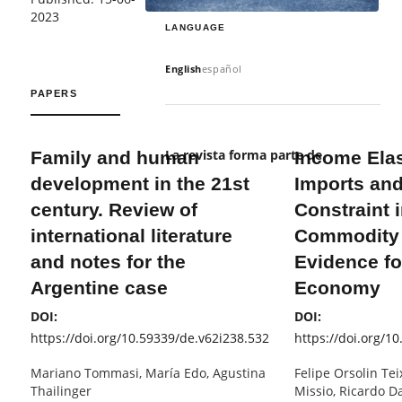
2023
LANGUAGE
English
español
PAPERS
La revista forma parte de
Family and human
Income Elas
development in the 21st
Imports and
century. Review of
Constraint 
international literature
Commodity 
and notes for the
Evidence fo
Argentine case
Economy
DOI:
DOI:
https://doi.org/10.59339/de.v62i238.532
https://doi.org/1
Mariano Tommasi, María Edo, Agustina
Felipe Orsolin Tei
Thailinger
Missio, Ricardo D