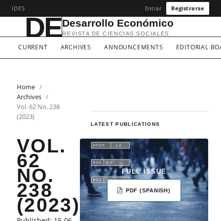
IDES
Entrar
Registrarse
DE
Desarrollo Económico
REVISTA DE CIENCIAS SOCIALES
CURRENT
ARCHIVES
ANNOUNCEMENTS
EDITORIAL B
Home
/
Archives
/
Vol. 62 No. 238
(2023)
LATEST PUBLICATIONS
VOL.
62
NO.
FULL ISSUE
238
PDF (SPANISH)
(2023)
Published:
15-06-