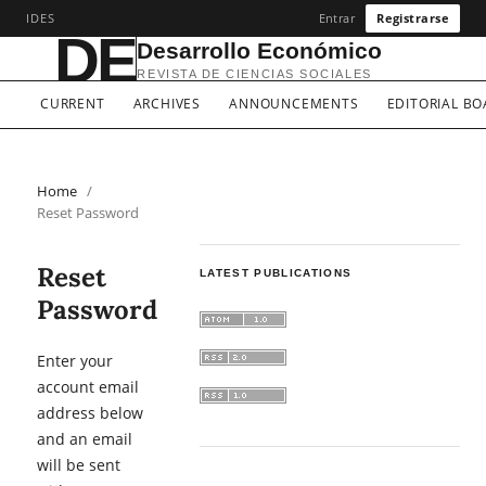
IDES
Entrar
Registrarse
DE
Desarrollo Económico
REVISTA DE CIENCIAS SOCIALES
CURRENT
ARCHIVES
ANNOUNCEMENTS
EDITORIAL B
Home
/
Reset Password
Reset
LATEST PUBLICATIONS
Password
Enter your
account email
address below
and an email
will be sent